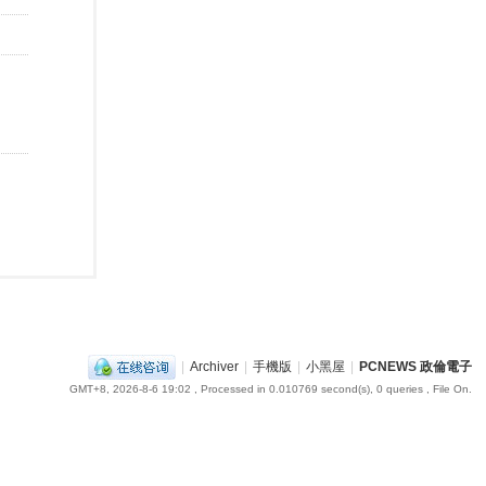
|
Archiver
|
手機版
|
小黑屋
|
PCNEWS 政倫電子
GMT+8, 2026-8-6 19:02
, Processed in 0.010769 second(s), 0 queries , File On.