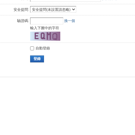
安全提問:
驗證碼:
換一個
輸入下圖中的字符
自動登錄
登錄