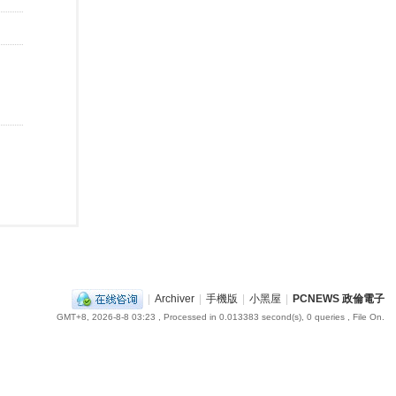
|
Archiver
|
手機版
|
小黑屋
|
PCNEWS 政倫電子
GMT+8, 2026-8-8 03:23
, Processed in 0.013383 second(s), 0 queries , File On.