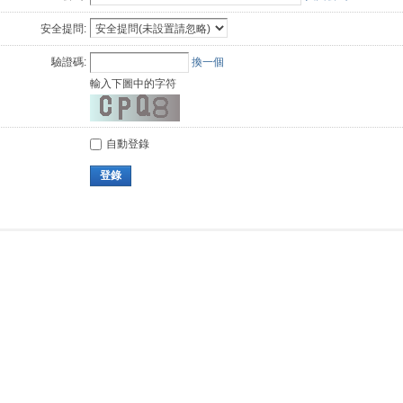
安全提問:
驗證碼:
換一個
輸入下圖中的字符
自動登錄
登錄