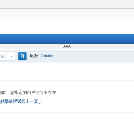
AAA
熱搜:
Arduino
帖子
搜
索
抱歉，您指定的用戶空間不存在
[ 點擊這裡返回上一頁 ]