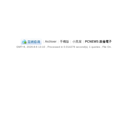
|
Archiver
|
手機版
|
小黑屋
|
PCNEWS 政倫電子
GMT+8, 2026-8-6 13:10
, Processed in 0.014276 second(s), 1 queries , File On.