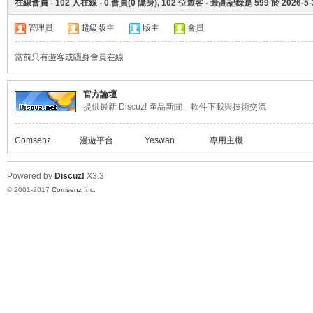
在線會員
-
102
人在線 -
0
會員(
0
隱身),
102
位遊客 - 最高記錄是
599
於
2026-5-
管理員
超級版主
版主
會員
當前只有遊客或隱身會員在線
電
官方論壇
提供最新 Discuz! 產品新聞、軟件下載與技術交流
Comsenz
漫遊平台
Yeswan
專用主機
Powered by
Discuz!
X3.3
© 2001-2017
Comsenz Inc.
子