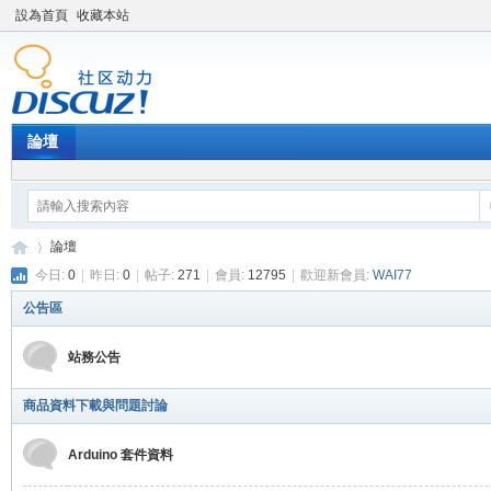
設為首頁
收藏本站
論壇
論壇
今日:
0
|
昨日:
0
|
帖子:
271
|
會員:
12795
|
歡迎新會員:
WAI77
公告區
P
»
站務公告
商品資料下載與問題討論
Arduino 套件資料